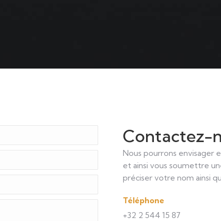
Contactez-n
Nous pourrons envisager en
et ainsi vous soumettre une
préciser votre nom ainsi q
Téléphone
+32 2 544 15 87