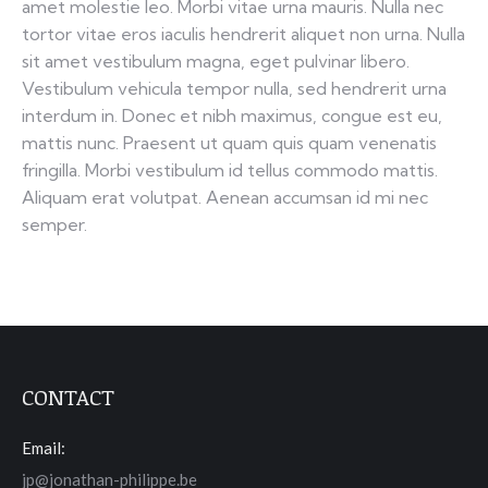
amet molestie leo. Morbi vitae urna mauris. Nulla nec
tortor vitae eros iaculis hendrerit aliquet non urna. Nulla
sit amet vestibulum magna, eget pulvinar libero.
Vestibulum vehicula tempor nulla, sed hendrerit urna
interdum in. Donec et nibh maximus, congue est eu,
mattis nunc. Praesent ut quam quis quam venenatis
fringilla. Morbi vestibulum id tellus commodo mattis.
Aliquam erat volutpat. Aenean accumsan id mi nec
semper.
CONTACT
Email:
jp@jonathan-philippe.be