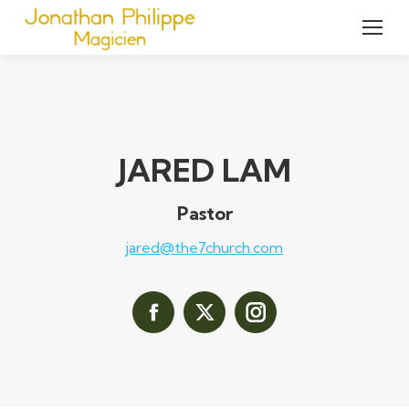
JARED LAM
Pastor
jared@the7church.com
Facebook
X
Instagram